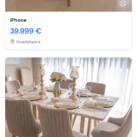
iPhone
39.999
€
Guadalajara